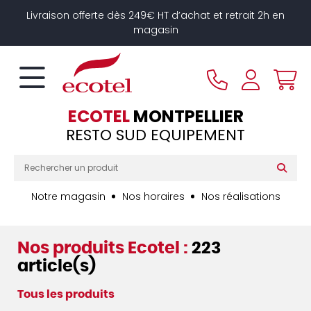
Panneau de gestion des cookies
Livraison offerte dès 249€ HT d’achat et retrait 2h en
magasin
ECOTEL
MONTPELLIER
RESTO SUD EQUIPEMENT
Notre magasin
Nos horaires
Nos réalisations
Nos produits Ecotel :
223
article(s)
Tous les produits