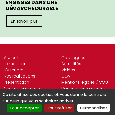
ENGAGÉS DANS UNE
DÉMARCHE DURABLE
En savoir plus
Accueil
Catalogues
Le magasin
Actualités
S'y rendre
Vidéos
Nos réalisations
CGV
Présentation
Mentions légales / CGU
Nos engagements
Données personnelles
Ce site utilise des cookies et vous donne le contrôle
Recrutement
Gestion des cookies
Marques partenaires
Contact
sur ceux que vous souhaitez activer
Tout accepter
Tout refuser
Personnaliser